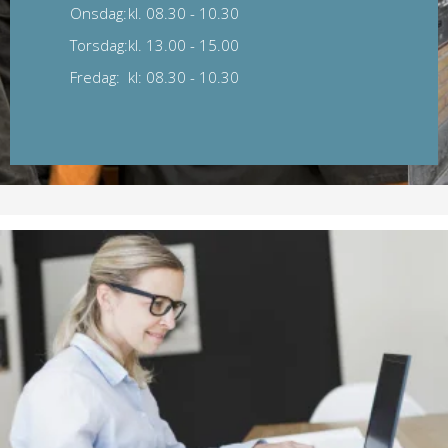
Onsdag:
kl. 08.30 - 10.30
Torsdag:
kl. 13.00 - 15.00
Fredag:
kl: 08.30 - 10.30
Selvbetjening
Receptfornyelse
Du kan
her
forny din faste medicin. Dog ikke
vanedannende medicin. Hvis dine faste ordinationer
ikke er tilgængelige, kontakt venligst sekretæren